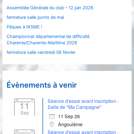
c
Assemblée Générale du club – 12 juin 2026
h
fermeture salle ponts de mai
e
Pâques à l’ASME !
r
Championnat départemental de difficulté
Charente/Charente-Maritime 2026
:
fermeture salle vendredi 06 février
Évènements à venir
Séance d'essai avant inscription -
11
Salle de "Ma Campagne"
Sep
11 Sep 26
Angoulême
Séance d'essai avant inscription -