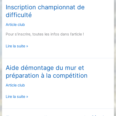
par
Inscription championnat de
l’ASME
difficulté
Article club
Pour s’inscrire, toutes les infos dans l’article !
Inscription
Lire la suite »
championnat
de
difficulté
Aide démontage du mur et
préparation à la compétition
Article club
Aide
Lire la suite »
démontage
du
mur