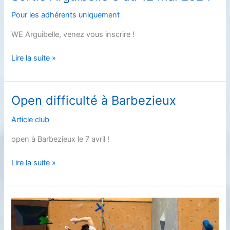
Générale
du
Pour les adhérents uniquement
club
WE Arguibelle, venez vous inscrire !
Sortie
Lire la suite »
Arguibelle
8
au
Open difficulté à Barbezieux
12
mai
Article club
2024
open à Barbezieux le 7 avril !
Open
Lire la suite »
difficulté
à
Barbezieux