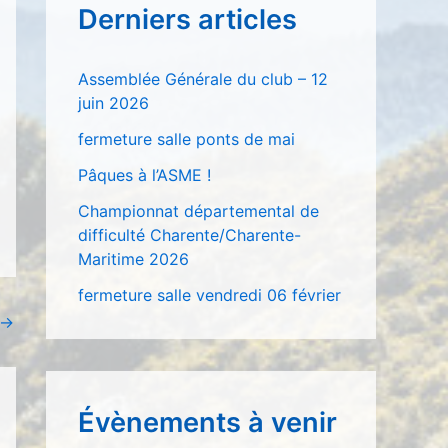
Derniers articles
r
c
Assemblée Générale du club – 12
h
juin 2026
e
fermeture salle ponts de mai
r
Pâques à l’ASME !
Championnat départemental de
:
difficulté Charente/Charente-
Maritime 2026
fermeture salle vendredi 06 février
→
Évènements à venir