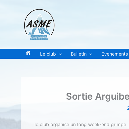
Aller
au
contenu
Le club
Bulletin
Evènements
A
c
c
u
e
Sortie Arguibe
i
l
le club organise un long week-end grimpe