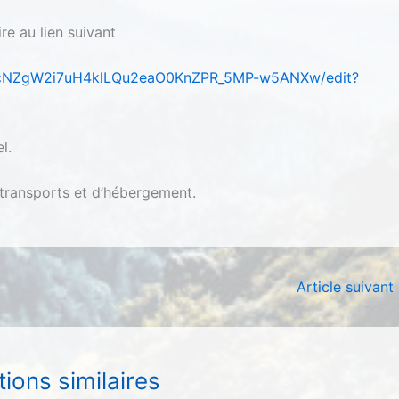
re au lien suivant
k6OcNZgW2i7uH4klLQu2eaO0KnZPR_5MP-w5ANXw/edit?
l.
 transports et d’hébergement.
Article suivant
tions similaires