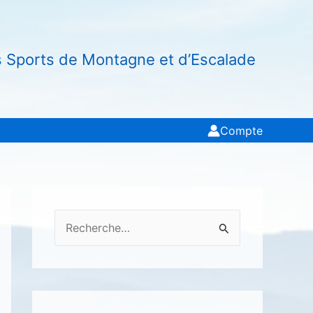
s Sports de Montagne et d’Escalade
Compte
R
e
c
h
e