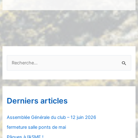
R
e
c
h
e
Derniers articles
r
c
Assemblée Générale du club – 12 juin 2026
h
fermeture salle ponts de mai
e
Pâques à l’ASME !