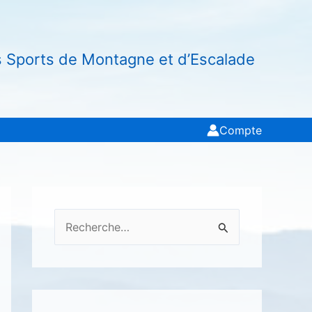
s Sports de Montagne et d’Escalade
Compte
R
e
c
h
e