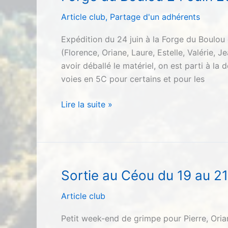
2018
Article club
,
Partage d'un adhérents
Expédition du 24 juin à la Forge du Boulo
(Florence, Oriane, Laure, Estelle, Valérie, 
avoir déballé le matériel, on est parti à l
voies en 5C pour certains et pour les
Forge
Lire la suite »
du
Boulou
24
Juin
2018
Sortie au Céou du 19 au 2
Article club
Petit week-end de grimpe pour Pierre, Orian