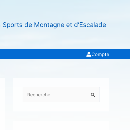
s Sports de Montagne et d’Escalade
Compte
R
e
c
h
e