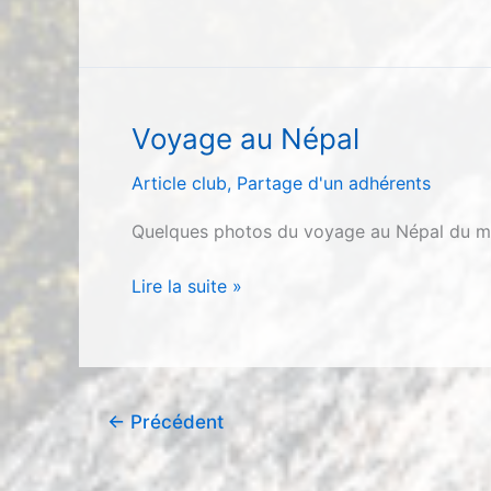
Bloc
à
Germignac
Voyage au Népal
Article club
,
Partage d'un adhérents
Quelques photos du voyage au Népal du m
Voyage
Lire la suite »
au
Népal
←
Précédent