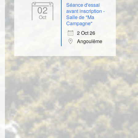
Séance d'essai
02
avant inscription -
Oct
Salle de "Ma
Campagne"
2 Oct 26
Angoulême