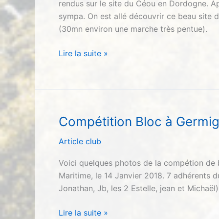
rendus sur le site du Céou en Dordogne. 
sympa. On est allé découvrir ce beau site
(30mn environ une marche très pentue).
Sortie
Lire la suite »
au
Céou
du
19
au
Compétition Bloc à Germi
21
Article club
mai
2018
Voici quelques photos de la compétion de 
Maritime, le 14 Janvier 2018. 7 adhérents d
Jonathan, Jb, les 2 Estelle, jean et Michaël)
Compétition
Lire la suite »