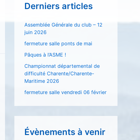
Derniers articles
r
c
Assemblée Générale du club – 12
h
juin 2026
e
fermeture salle ponts de mai
r
Pâques à l’ASME !
Championnat départemental de
:
difficulté Charente/Charente-
Maritime 2026
fermeture salle vendredi 06 février
Évènements à venir