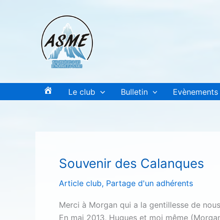
Aller
au
contenu
Le club
Bulletin
Evènements
A
c
c
u
e
Souvenir des Calanques
i
l
Article club
,
Partage d'un adhérents
Merci à Morgan qui a la gentillesse de nous 
En mai 2013, Hugues et moi même (Morgan)