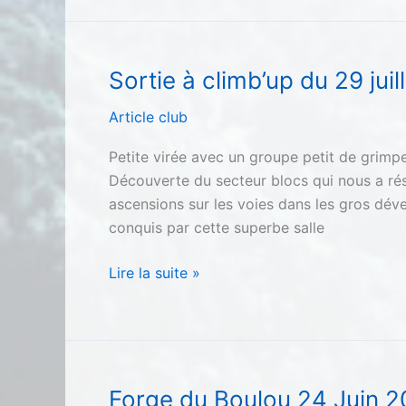
le
monde !
Sortie à climb’up du 29 juil
Article club
Petite virée avec un groupe petit de grimpe
Découverte du secteur blocs qui nous a ré
ascensions sur les voies dans les gros déve
conquis par cette superbe salle
Sortie
Lire la suite »
à
climb’up
du
29
juillet
Forge du Boulou 24 Juin 2