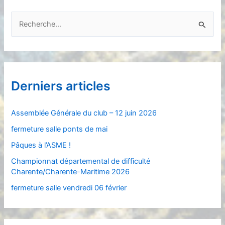
R
e
c
h
e
Derniers articles
r
c
Assemblée Générale du club – 12 juin 2026
h
fermeture salle ponts de mai
e
Pâques à l’ASME !
r
Championnat départemental de difficulté
Charente/Charente-Maritime 2026
:
fermeture salle vendredi 06 février