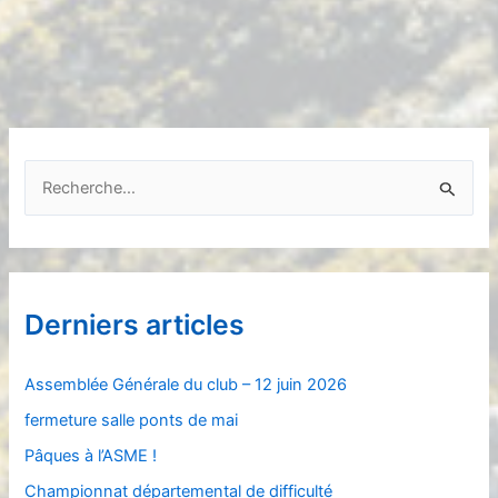
R
e
c
h
e
Derniers articles
r
c
Assemblée Générale du club – 12 juin 2026
h
fermeture salle ponts de mai
e
Pâques à l’ASME !
r
Championnat départemental de difficulté