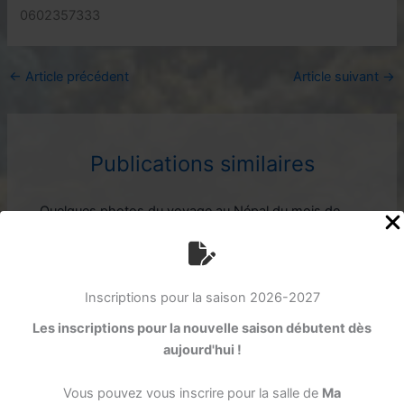
0602357333
←
Article précédent
Article suivant
→
Publications similaires
Quelques photos du voyage au Népal du mois de
Novembre 2017 de Cathy et Jacqueline.
Inscriptions pour la saison 2026-2027
Voici quelques photos de la compétion de bloc
Les inscriptions pour la nouvelle saison débutent dès
organisée par le club de Germignac en Charente-
aujourd'hui !
Maritime, le 14 Janvier 2018. 7 adhérents du club y…
Vous pouvez vous inscrire pour la salle de
Ma