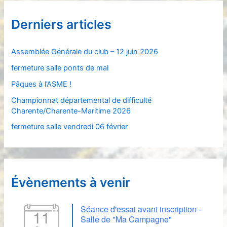
e
Derniers articles
r
c
Assemblée Générale du club – 12 juin 2026
h
fermeture salle ponts de mai
e
Pâques à l’ASME !
r
Championnat départemental de difficulté
Charente/Charente-Maritime 2026
:
fermeture salle vendredi 06 février
Évènements à venir
Séance d'essai avant inscription -
11
Salle de "Ma Campagne"