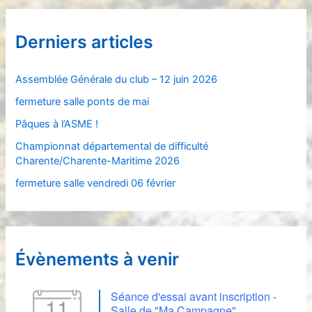
h
e
Derniers articles
r
c
Assemblée Générale du club – 12 juin 2026
h
fermeture salle ponts de mai
e
Pâques à l’ASME !
r
Championnat départemental de difficulté
Charente/Charente-Maritime 2026
:
fermeture salle vendredi 06 février
Évènements à venir
Séance d'essai avant inscription -
11
Salle de "Ma Campagne"