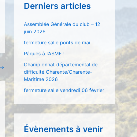
Derniers articles
r
c
Assemblée Générale du club – 12
h
juin 2026
e
fermeture salle ponts de mai
r
Pâques à l’ASME !
Championnat départemental de
:
→
difficulté Charente/Charente-
Maritime 2026
fermeture salle vendredi 06 février
Évènements à venir