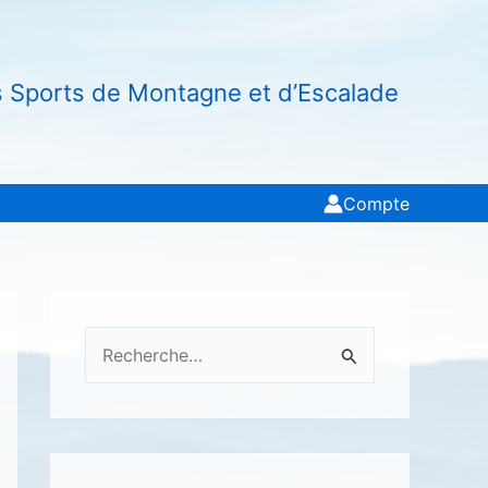
s Sports de Montagne et d’Escalade
Compte
R
e
c
h
e