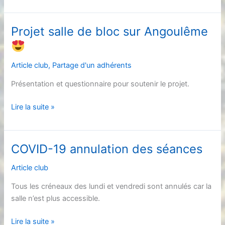
faire
un
noeud
Projet salle de bloc sur Angoulême
de
huit
pour
Article club
,
Partage d'un adhérents
s’encorder
Présentation et questionnaire pour soutenir le projet.
?
Projet
Lire la suite »
salle
de
bloc
COVID-19 annulation des séances
sur
Angoulême
Article club
Tous les créneaux des lundi et vendredi sont annulés car la
salle n’est plus accessible.
COVID-
Lire la suite »