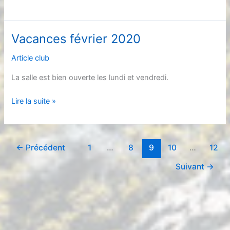
19
annulation
des
Vacances février 2020
séances
Article club
La salle est bien ouverte les lundi et vendredi.
Vacances
Lire la suite »
février
2020
←
Précédent
1
…
8
9
10
…
12
Suivant
→