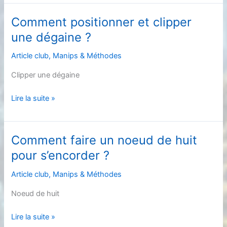
une
moulinette
Comment positionner et clipper
en
une dégaine ?
extérieur
?
Article club
,
Manips & Méthodes
Clipper une dégaine
Comment
Lire la suite »
positionner
et
clipper
Comment faire un noeud de huit
une
pour s’encorder ?
dégaine
?
Article club
,
Manips & Méthodes
Noeud de huit
Comment
Lire la suite »