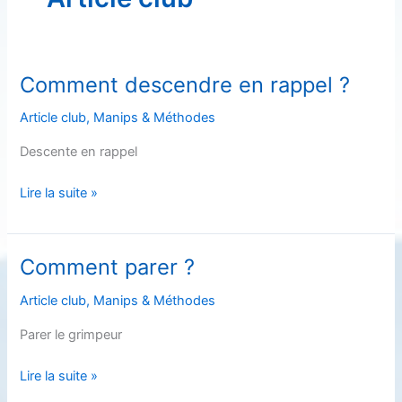
Comment descendre en rappel ?
Article club
,
Manips & Méthodes
Descente en rappel
Comment
Lire la suite »
descendre
en
rappel
Comment parer ?
?
Article club
,
Manips & Méthodes
Parer le grimpeur
Comment
Lire la suite »
parer