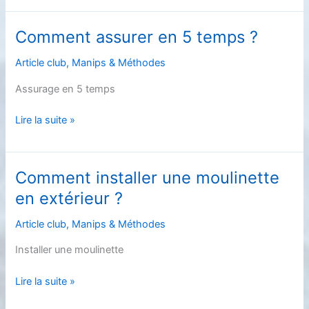
?
Comment assurer en 5 temps ?
Article club
,
Manips & Méthodes
Assurage en 5 temps
Comment
Lire la suite »
assurer
en
5
Comment installer une moulinette
temps
en extérieur ?
?
Article club
,
Manips & Méthodes
Installer une moulinette
Comment
Lire la suite »
installer