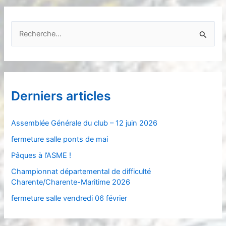
R
e
c
h
e
Derniers articles
r
c
Assemblée Générale du club – 12 juin 2026
h
fermeture salle ponts de mai
e
Pâques à l’ASME !
r
Championnat départemental de difficulté
Charente/Charente-Maritime 2026
:
fermeture salle vendredi 06 février