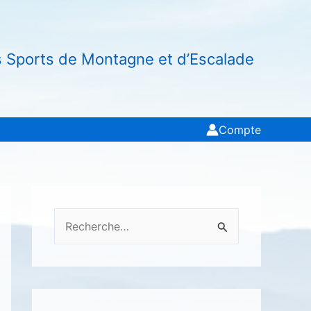
s Sports de Montagne et d’Escalade
Compte
R
e
c
h
e