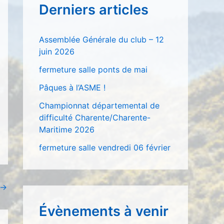
Derniers articles
r
c
Assemblée Générale du club – 12
h
juin 2026
e
fermeture salle ponts de mai
r
Pâques à l’ASME !
Championnat départemental de
:
difficulté Charente/Charente-
Maritime 2026
fermeture salle vendredi 06 février
→
Évènements à venir