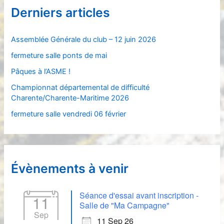
e
Derniers articles
r
c
Assemblée Générale du club – 12 juin 2026
h
fermeture salle ponts de mai
e
Pâques à l’ASME !
r
Championnat départemental de difficulté
Charente/Charente-Maritime 2026
:
fermeture salle vendredi 06 février
Évènements à venir
Séance d'essai avant inscription -
11
Salle de "Ma Campagne"
Sep
11 Sep 26