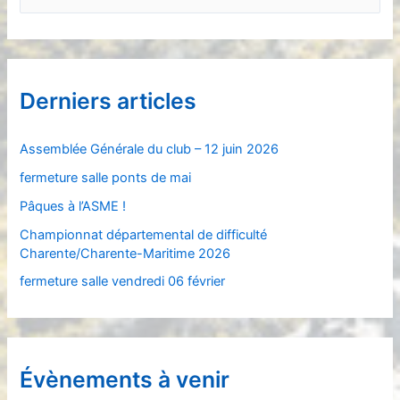
e
c
h
e
Derniers articles
r
c
Assemblée Générale du club – 12 juin 2026
h
fermeture salle ponts de mai
e
Pâques à l’ASME !
r
Championnat départemental de difficulté
Charente/Charente-Maritime 2026
:
fermeture salle vendredi 06 février
Évènements à venir