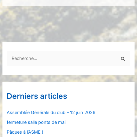
R
e
c
h
e
Derniers articles
r
c
Assemblée Générale du club – 12 juin 2026
h
fermeture salle ponts de mai
e
Pâques à l’ASME !
r