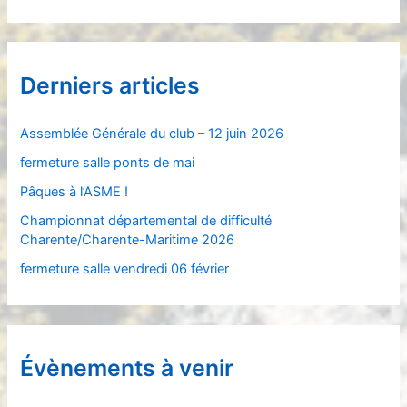
c
h
e
Derniers articles
r
c
Assemblée Générale du club – 12 juin 2026
h
fermeture salle ponts de mai
e
Pâques à l’ASME !
r
Championnat départemental de difficulté
Charente/Charente-Maritime 2026
:
fermeture salle vendredi 06 février
Évènements à venir